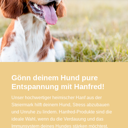
Gönn deinem Hund pure
Entspannung mit Hanfred!
Unser hochwertiger heimischer Hanf aus der
Steiermark hilft deinem Hund, Stress abzubauen
und Unruhe zu lindern. Hanfred-Produkte sind die
ideale Wahl, wenn du die Verdauung und das
Immunsystem deines Hundes stärken möchtest.