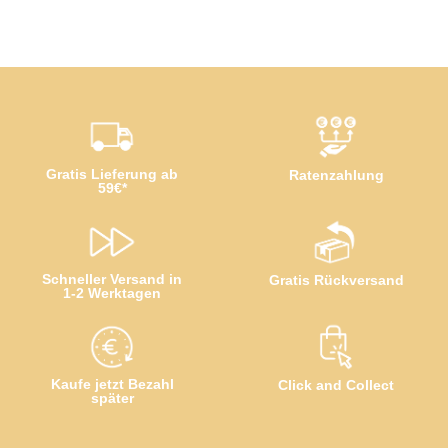
Erhalte außerdem bei erstmaliger Anmeldung einen
Gutscheincode im Wert von 5€, ab einem
Einkaufswert von 100€!
Jetzt anmelden!
Gratis Lieferung ab
Ratenzahlung
59€*
Schneller Versand in
Gratis Rückversand
1-2 Werktagen
Kaufe jetzt Bezahl
Click and Collect
später